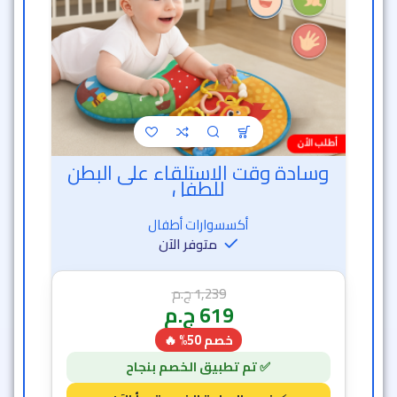
وسادة وقت الاستلقاء على البطن
للطفل
أكسسوارات أطفال
متوفر الآن
1,239
ج.م
619
ج.م
خصم 50% 🔥