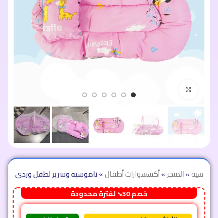
اضغط للتكبير
الرئيسية
»
المتجر
»
أكسسوارات أطفال
»
ناموسيه وسرير لطفل وردى
خصم 50% لفترة محدودة