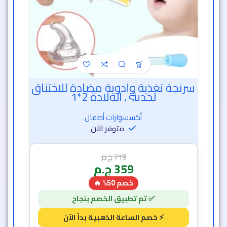
سرنجة تغذية وأدوية مضادة للاختناق
لحديثي الولادة 2*1
أكسسوارات أطفال
متوفر الآن
719
ج.م
359
ج.م
خصم 50% 🔥