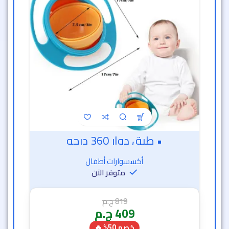
• طبق دوار 360 درجه
أكسسوارات أطفال
متوفر الآن
819
ج.م
409
ج.م
خصم 50% 🔥