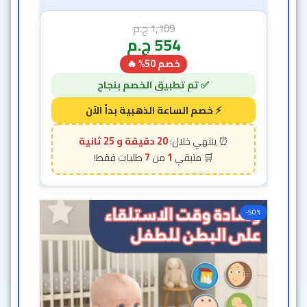
1,109
ج.م
554
ج.م
خصم 50% 🔥
20 دقيقة و 23 ثانية
7
1
-50%