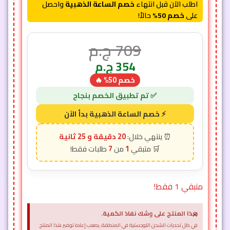
اطلب الآن قبل انتهاء
خصم الساعة الذهبية
واحصل
على
خصم 50%
حالاً!
709
ج.م
354
ج.م
خصم 50% 🔥
20 دقيقة و 23 ثانية
7
1
متبقي 1 فقط!
×
هذا المنتج على وشك نفاذ الكمية.
في ظل تحديات الشحن اللوجستية في المنطقة، يصعب إعادة توفير هذا المنتج