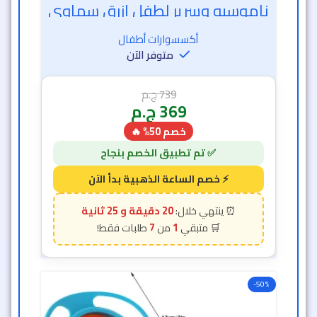
ناموسيه وسرير لطفل ازرق سماوي
أكسسوارات أطفال
متوفر الآن
739
ج.م
369
ج.م
خصم 50% 🔥
20 دقيقة و 23 ثانية
7
1
-50%