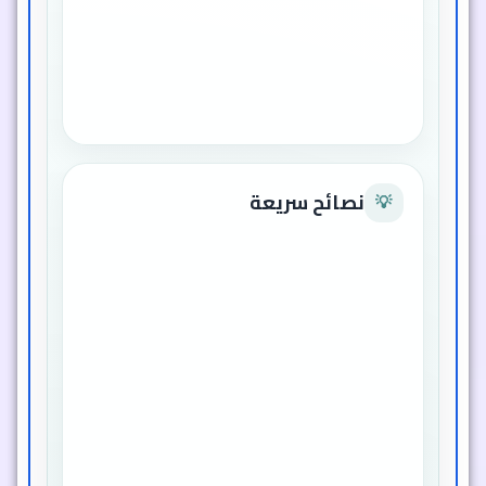
أكسسوارات أطفال
كود المنتج
EG050501NAM05
نصائح سريعة
💡
اغسلي الناموسية والسرير بانتظام
للحفاظ على نظافتهما
تأكدي من تثبيت الناموسية جيدًا
لمنع دخول الحشرات
استخدميها في المنزل أو أثناء السفر