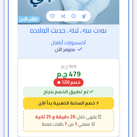
بورت بيبي لبني حديث الولاده
أكسسوارات أطفال
متوفر الآن
959
ج.م
479
ج.م
خصم 50% 🔥
20 دقيقة و 23 ثانية
7
1