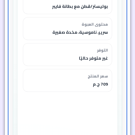
بوليستر/قطن مع بطانة فايبر
محتوى العبوة
سرير، ناموسية، مخدة صغيرة
التوفر
غير متوفر حاليًا
سعر المنتج
709 ج.م
الخصم
50%
التصنيف