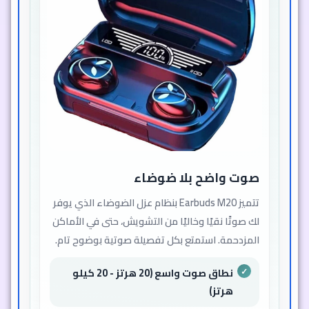
صوت واضح بلا ضوضاء
تتميز Earbuds M20 بنظام عزل الضوضاء الذي يوفر
لك صوتًا نقيًا وخاليًا من التشويش، حتى في الأماكن
المزدحمة. استمتع بكل تفصيلة صوتية بوضوح تام.
نطاق صوت واسع (20 هرتز - 20 كيلو
هرتز)