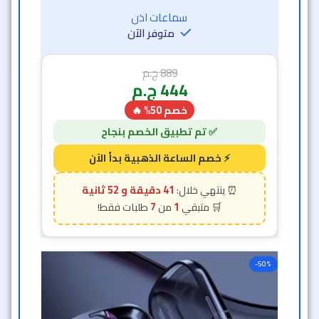
سماعات اذن
متوفر الآن
889
ج.م
444
ج.م
خصم 50% 🔥
41 دقيقة و 50 ثانية
7
1
-50%