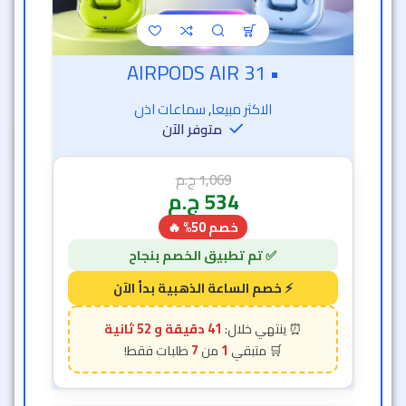
• AIRPODS AIR 31
الاكثر مبيعا
,
سماعات اذن
متوفر الآن
1,069
ج.م
534
ج.م
خصم 50% 🔥
41 دقيقة و 50 ثانية
7
1