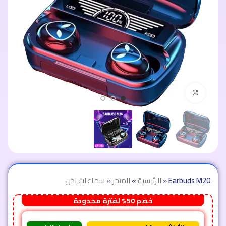
اضغط للتكبير
Earbuds M20
»
الرئيسية
»
المتجر
»
سماعات اذن
خصم 50% لفترة محدودة