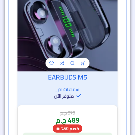
EARBUDS M5
سماعات اذن
متوفر الآن
979
ج.م
489
ج.م
خصم 50% 🔥