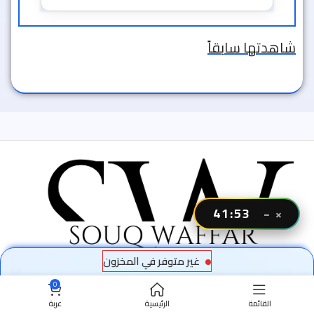
شاهدتها سابقاً
41:52
−
×
غير متوفر في المخزون
0
القائمة
الرئيسية
عربة