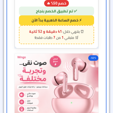
خصم 50% 🔥
41 دقيقة و 50 ثانية
7
1
-50%