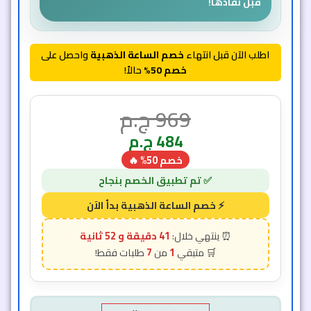
قبل نفاذها!
اطلب الآن قبل انتهاء
خصم الساعة الذهبية
واحصل على
خصم 50%
حالاً!
969
ج.م
484
ج.م
خصم 50% 🔥
41 دقيقة و 50 ثانية
7
1