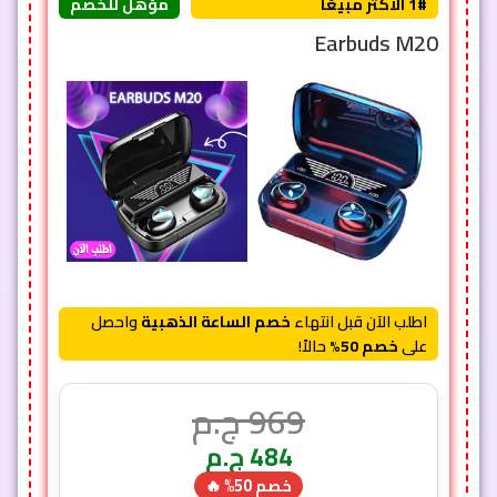
1# الأكثر مبيعًا
مؤهل للخصم
Earbuds M20
اطلب الآن قبل انتهاء
خصم الساعة الذهبية
واحصل
على
خصم 50%
حالاً!
969
ج.م
484
ج.م
خصم 50% 🔥