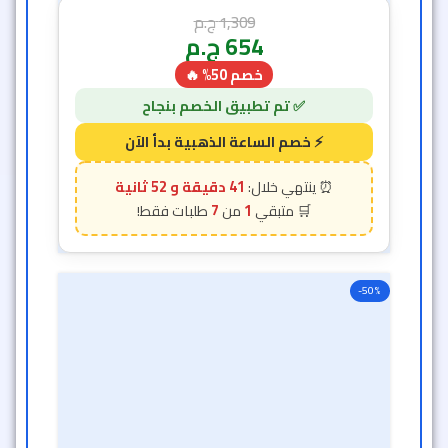
1,309
ج.م
654
ج.م
خصم 50% 🔥
41 دقيقة و 50 ثانية
7
1
-50%