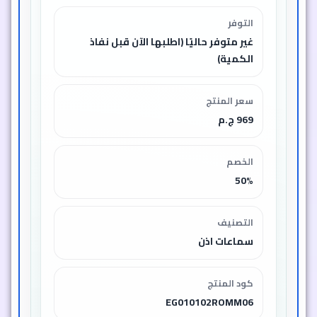
التوفر
غير متوفر حاليًا (اطلبها الآن قبل نفاذ
الكمية)
سعر المنتج
969 ج.م
الخصم
50%
التصنيف
سماعات اذن
كود المنتج
EG010102ROMM06