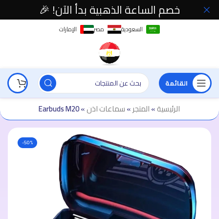
خصم الساعة الذهبية بدأ الآن! 🎉
السعودية
مصر
الإمارات
القائمة
الرئيسية
»
المتجر
»
سماعات اذن
»
Earbuds M20
-50%