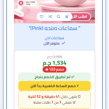
” سماعات وينجو (Pink)”
سماعات اذن
متوفر الآن
3,069
ج.م
1,534
ج.م
خصم 50% 🔥
41 دقيقة و 50 ثانية
7
1