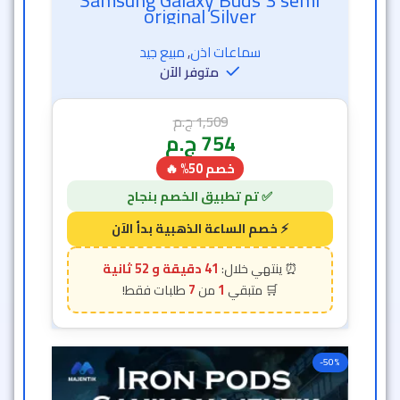
Samsung Galaxy Buds 3 semi
original Silver
سماعات اذن
,
مبيع جيد
متوفر الآن
1,509
ج.م
754
ج.م
خصم 50% 🔥
41 دقيقة و 50 ثانية
7
1
-50%