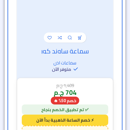
سماعة ساوند كور
سماعات اذن
متوفر الآن
1,409
ج.م
704
ج.م
خصم 50% 🔥